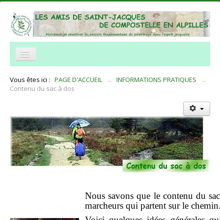
NOTRE ASSOCIATION
Vous êtes ici :
PAGE D'ACCUEIL
→
INFORMATIONS PRATIQUES
→
Contenu du sac à dos
NOS ACTIVITÉS
ACCUEIL
TRAVERSÉE DES ALPILLES
INFORMATIONS PRATIQUES
RÉSEAUX
NOUS CONTACTER
Nous savons que le contenu du sac à
marcheurs qui partent sur le chemin
Histoire et legendes
Voici quelques idées générales qu