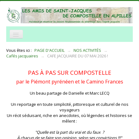
NOTRE ASSOCIATION
Vous êtes ici :
PAGE D'ACCUEIL
→
NOS ACTIVITÉS
→
Cafés jacquaires
→
CAFE JACQUAIRE DU 07 MAI 2026 !
NOS ACTIVITÉS
ACCUEIL
PAS À PAS SUR COMPOSTELLE
par le Piémont pyrénéen et le Camino Frances
TRAVERSÉE DES ALPILLES
Un beau partage de Danielle et Marc LECQ
INFORMATIONS PRATIQUES
Un reportage en toute simplicité, pittoresque et culturel de nos
RÉSEAUX
voyageurs
Un récit séduisant, riche en anecdotes, où légendes et histoires se
NOUS CONTACTER
mêlent :
"Quelle est la part du vrai et du faux ?
Histoire et legendes
À chacun de se faire son opinion, selon ses convictions !!!"