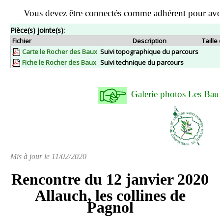
Vous devez être connectés comme adhérent pour avo
Pièce(s) jointe(s):
Fichier
Description
Taille
Carte le Rocher des Baux
Suivi topographique du parcours
Fiche le Rocher des Baux
Suivi technique du parcours
Galerie photos Les B
Mis à jour le 11/02/2020
Rencontre du 12 janvier 2020
Allauch, les collines de
Pagnol