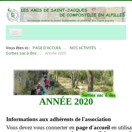
NOTRE ASSOCIATION
Vous êtes ici :
PAGE D'ACCUEIL
→
NOS ACTIVITÉS
→
Sorties sac à dos
→
Année 2020
NOS ACTIVITÉS
ACCUEIL
TRAVERSÉE DES ALPILLES
INFORMATIONS PRATIQUES
ANNÉE 2020
RÉSEAUX
NOUS CONTACTER
Informations aux adhérents de l'association
Histoire et legendes
Vous devez vous connecter en
page d'accueil
en utilisa