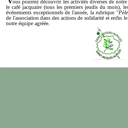
V
ous pourrez découvrir les activités diverses de notre 
notre association
le café jacquaire (tous les premiers jeudis du mois),
le
évènements exceptionnels de l'année,
la rubrique "
Pèle
de l'association dans des actions de solidarité
et enfin le
notre équipe agréée.