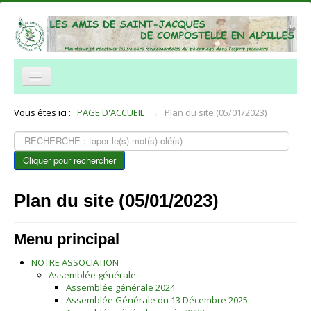
NOTRE ASSOCIATION
Vous êtes ici :
PAGE D'ACCUEIL
→
Plan du site (05/01/2023)
NOS ACTIVITÉS
Rechercher
ACCUEIL
Cliquer pour rechercher
TRAVERSÉE DES ALPILLES
Plan du site (05/01/2023)
INFORMATIONS PRATIQUES
Menu principal
RÉSEAUX
NOTRE ASSOCIATION
NOUS CONTACTER
Assemblée générale
Assemblée générale 2024
Histoire et legendes
Assemblée Générale du 13 Décembre 2025