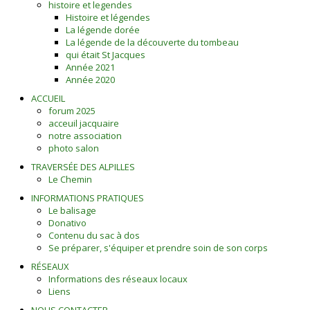
histoire et legendes
Histoire et légendes
La légende dorée
La légende de la découverte du tombeau
qui était St Jacques
Année 2021
Année 2020
ACCUEIL
forum 2025
acceuil jacquaire
notre association
photo salon
TRAVERSÉE DES ALPILLES
Le Chemin
INFORMATIONS PRATIQUES
Le balisage
Donativo
Contenu du sac à dos
Se préparer, s'équiper et prendre soin de son corps
RÉSEAUX
Informations des réseaux locaux
Liens